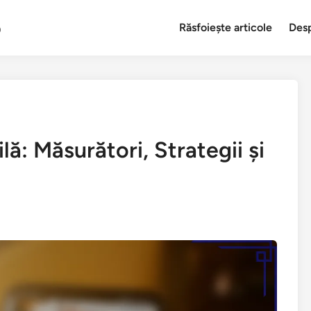
o
Răsfoiește articole
Des
lă: Măsurători, Strategii și