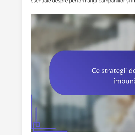
esențiale despre performanța campaniilor și im