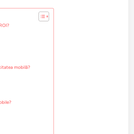
 ROI?
citatea mobilă?
obile?