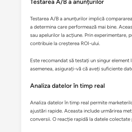
Testarea A/B a anunțurilor
Testarea A/B a anunțurilor implică compararea
a determina care performează mai bine. Aceasta
sau apelurilor la acțiune. Prin experimentare, p
contribuie la creșterea ROI-ului.
Este recomandat să testați un singur element l
asemenea, asigurați-vă că aveți suficiente date
Analiza datelor în timp real
Analiza datelor în timp real permite marketeri
ajustări rapide. Aceasta include urmărirea metr
conversii. O reacție rapidă la datele colectate