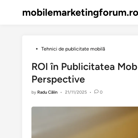
Skip
mobilemarketingforum.r
to
content
Posted
Tehnici de publicitate mobilă
in
ROI în Publicitatea Mobi
Perspective
by
Radu Călin
•
21/11/2025
•
0