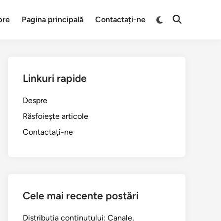
Switch
pre
Pagina principală
Contactați-ne
Open
to
Search
dark
mode
Linkuri rapide
Despre
Răsfoiește articole
Contactați-ne
Cele mai recente postări
Distribuția conținutului: Canale,