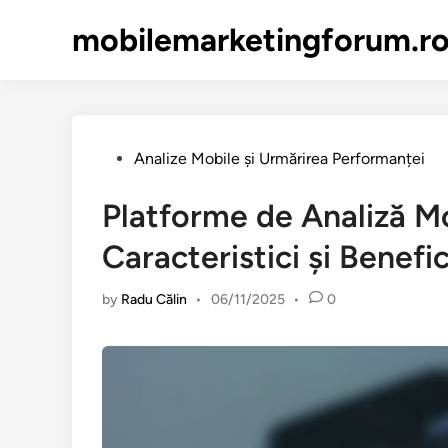
Skip
mobilemarketingforum.r
to
content
Posted
Analize Mobile și Urmărirea Performanței
in
Platforme de Analiză M
Caracteristici și Benefic
by
Radu Călin
•
06/11/2025
•
0