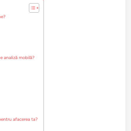
ne?
de analiză mobilă?
pentru afacerea ta?