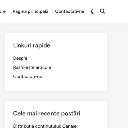
Switch
pre
Pagina principală
Contactați-ne
Open
to
Search
dark
mode
Linkuri rapide
Despre
Răsfoiește articole
Contactați-ne
Cele mai recente postări
Distribuția conținutului: Canale,