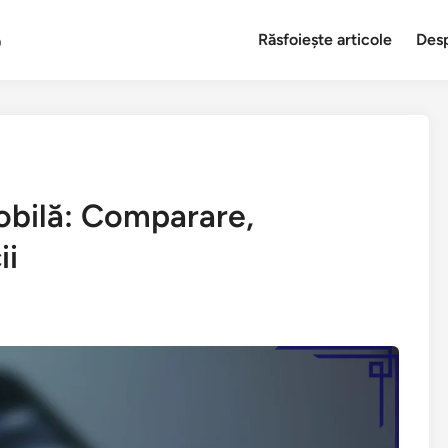
o
Răsfoiește articole
Des
obilă: Comparare,
ii