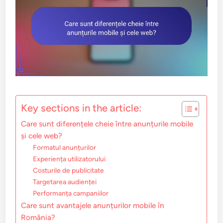
Key sections in the article:
Care sunt diferențele cheie între anunțurile mobile
și cele web?
Formatul anunțurilor
Experiența utilizatorului
Costurile de publicitate
Targetarea audienței
Performanța campaniilor
Care sunt avantajele anunțurilor mobile în
România?