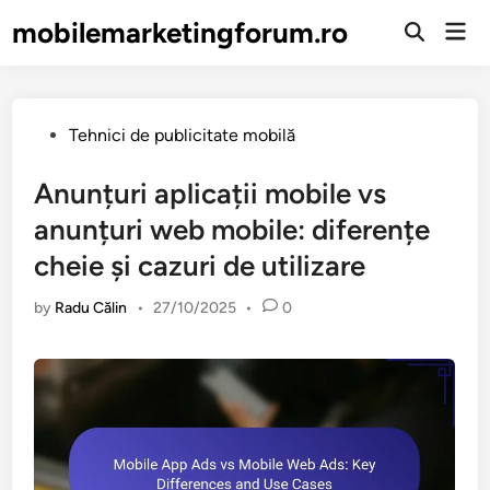
Skip
mobilemarketingforum.ro
Mai
to
Open
Men
Search
content
Posted
Tehnici de publicitate mobilă
in
Anunțuri aplicații mobile vs
anunțuri web mobile: diferențe
cheie și cazuri de utilizare
by
Radu Călin
•
27/10/2025
•
0