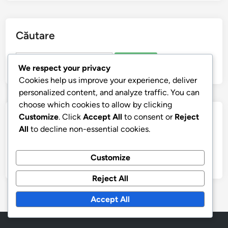
Căutare
Search
We respect your privacy
for:
Cookies help us improve your experience, deliver
personalized content, and analyze traffic. You can
choose which cookies to allow by clicking
Customize
. Click
Accept All
to consent or
Reject
Arhive
All
to decline non-essential cookies.
November 2025
Customize
October 2025
Reject All
Accept All