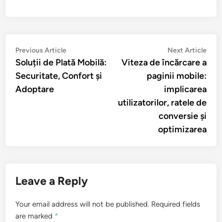
Post
Previous
Nex
Previous Article
Next Article
article:
artic
Soluții de Plată Mobilă:
Viteza de încărcare a
navigation
Securitate, Confort și
paginii mobile:
Adoptare
implicarea
utilizatorilor, ratele de
conversie și
optimizarea
Leave a Reply
Your email address will not be published.
Required fields
are marked
*