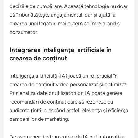
captivantă. Brandurile pot utiliza AR pentru a
permite utilizatorilor să vizualizeze produsele în
mediul lor real, ceea ce poate crește rata de
conversie.
De exemplu, aplicațiile de AR permit clienților să
„încerce” haine sau accesorii virtual, facilitând
deciziile de cumpărare. Această tehnologie nu doar
că îmbunătățește angajamentul, dar și ajută la
crearea unei legături mai puternice între brand și
consumator.
Integrarea inteligenței artificiale în
crearea de conținut
Inteligența artificială (IA) joacă un rol crucial în