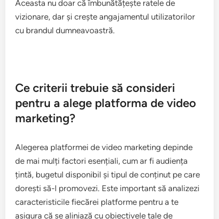
integrate în mod natural în experiența utilizatorului,
asigurându-se că nu sunt intruzive.
Utilizați formate precum video interstitiale sau
reclame video recompensate, care oferă
utilizatorilor stimulente pentru a viziona conținutul.
Aceasta nu doar că îmbunătățește ratele de
vizionare, dar și crește angajamentul utilizatorilor
cu brandul dumneavoastră.
Ce criterii trebuie să consideri
pentru a alege platforma de video
marketing?