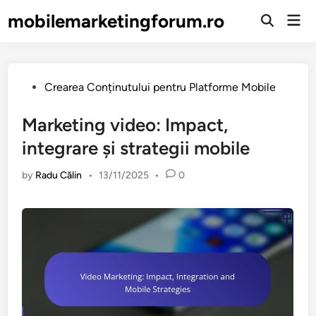
Skip
mobilemarketingforum.ro
Mai
to
Open
Men
Search
content
Posted
Crearea Conținutului pentru Platforme Mobile
in
Marketing video: Impact,
integrare și strategii mobile
by
Radu Călin
•
13/11/2025
•
0