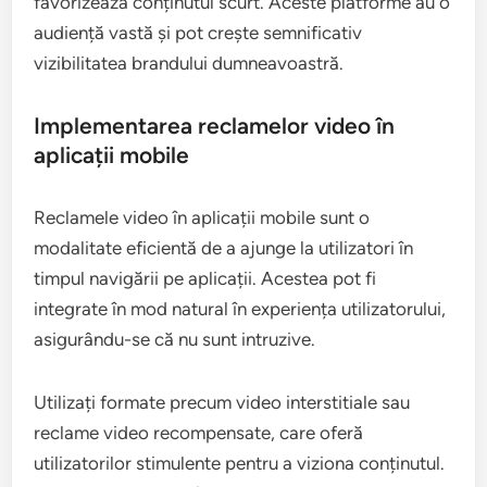
utilizatorilor pe mobil. Acestea sunt mai ușor de
consumat și mai eficiente în transmiterea mesajelor
esențiale fără a pierde interesul spectatorilor.
Considerați utilizarea platformelor populare
precum TikTok sau Instagram Reels, care
favorizează conținutul scurt. Aceste platforme au o
audiență vastă și pot crește semnificativ
vizibilitatea brandului dumneavoastră.
Implementarea reclamelor video în
aplicații mobile
Reclamele video în aplicații mobile sunt o
modalitate eficientă de a ajunge la utilizatori în
timpul navigării pe aplicații. Acestea pot fi