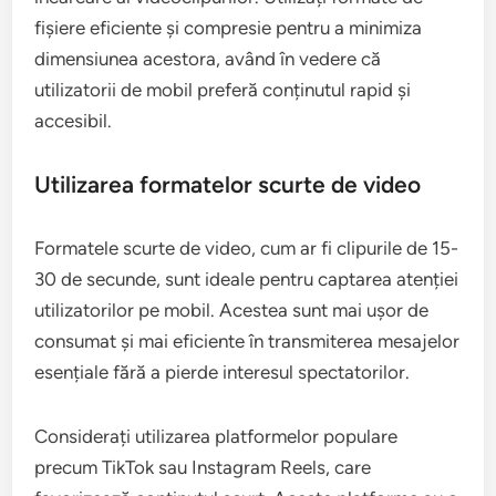
dimensiunile și specificațiile ecranelor mici.
Asigurați-vă că videoclipurile sunt clare, cu un text
ușor de citit și cu un design responsive care se
ajustează automat la diferite rezoluții.
De asemenea, este esențial să reduceți timpul de
încărcare al videoclipurilor. Utilizați formate de
fișiere eficiente și compresie pentru a minimiza
dimensiunea acestora, având în vedere că
utilizatorii de mobil preferă conținutul rapid și
accesibil.
Utilizarea formatelor scurte de video
Formatele scurte de video, cum ar fi clipurile de 15-
30 de secunde, sunt ideale pentru captarea atenției