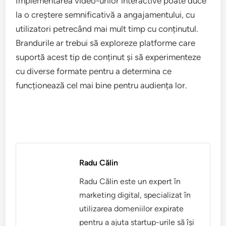
utilizatorilor prin implicarea acestora în procesul de
vizionare. Acestea permit spectatorilor să
interacționeze cu conținutul, să aleagă traiectorii
diferite sau să participe la sondaje, ceea ce
îmbunătățește experiența generală.
Implementarea video-urilor interactive poate duce
la o creștere semnificativă a angajamentului, cu
utilizatori petrecând mai mult timp cu conținutul.
Brandurile ar trebui să exploreze platforme care
suportă acest tip de conținut și să experimenteze
cu diverse formate pentru a determina ce
funcționează cel mai bine pentru audiența lor.