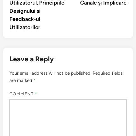
Post
Previous
Nex
Previous Article
Next Article
article:
artic
Aplicații Mobile:
Atingerea Gen Z și
navigation
Prietenia cu
Millennials: Strategii,
Utilizatorul, Principiile
Canale și Implicare
Designului și
Feedback-ul
Utilizatorilor
Leave a Reply
Your email address will not be published.
Required fields
are marked
*