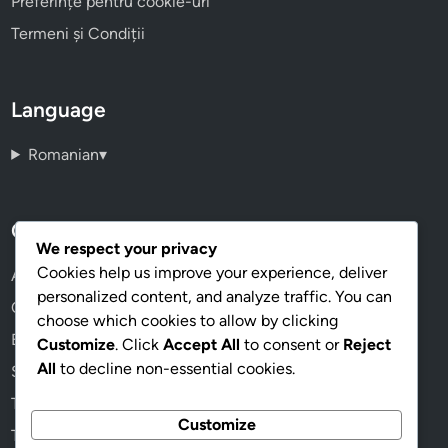
Linkuri rapide
Contactați-ne
Confidențialitatea ta
Despre
Preferințe pentru cookie-uri
Termeni și Condiții
We respect your privacy
Cookies help us improve your experience, deliver
Language
personalized content, and analyze traffic. You can
choose which cookies to allow by clicking
Romanian
▾
Customize
. Click
Accept All
to consent or
Reject
All
to decline non-essential cookies.
Categorii
Customize