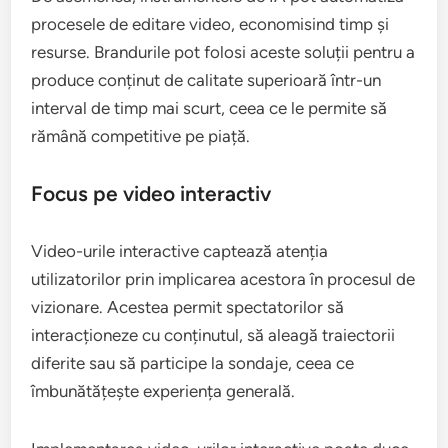
crearea de conținut video personalizat și optimizat.
Prin analiza datelor utilizatorilor, IA poate genera
recomandări de conținut care să rezoneze cu
audiența țintă, crescând astfel relevanța și eficiența
campaniilor de marketing.
De asemenea, instrumentele de IA pot automatiza
procesele de editare video, economisind timp și
resurse. Brandurile pot folosi aceste soluții pentru a
produce conținut de calitate superioară într-un
interval de timp mai scurt, ceea ce le permite să
rămână competitive pe piață.
Focus pe video interactiv
Video-urile interactive captează atenția