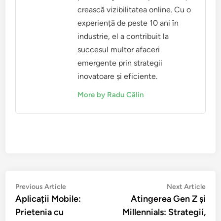
Radu Călin
Radu Călin este un expert în
marketing digital, specializat în
utilizarea domeniilor expirate
pentru a ajuta startup-urile să își
crească vizibilitatea online. Cu o
experiență de peste 10 ani în
industrie, el a contribuit la
succesul multor afaceri
emergente prin strategii
inovatoare și eficiente.
More by Radu Călin