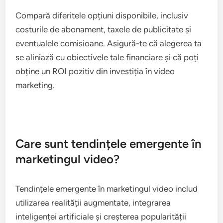
stabilești un buget clar care să includă nu doar
costurile de producție, ci și cele de distribuție și
promovare. De exemplu, bugetele pentru
publicitate pe platforme precum YouTube sau
Facebook pot începe de la câteva zeci de euro pe
zi, în funcție de audiența dorită.
Compară diferitele opțiuni disponibile, inclusiv
costurile de abonament, taxele de publicitate și
eventualele comisioane. Asigură-te că alegerea ta
se aliniază cu obiectivele tale financiare și că poți
obține un ROI pozitiv din investiția în video
marketing.