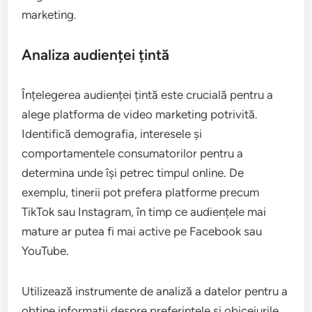
Alegerea platformei de video marketing depinde
de mai mulți factori esențiali, cum ar fi audiența
țintă, bugetul disponibil și tipul de conținut pe care
dorești să-l promovezi. Este important să analizezi
caracteristicile fiecărei platforme pentru a te
asigura că se aliniază cu obiectivele tale de
marketing.
Analiza audienței țintă
Înțelegerea audienței țintă este crucială pentru a
alege platforma de video marketing potrivită.
Identifică demografia, interesele și
comportamentele consumatorilor pentru a
determina unde își petrec timpul online. De